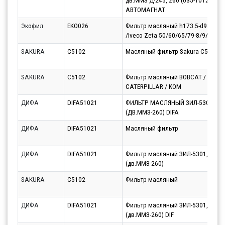
дв.ММЗ Д-245, 260 (035-1012005)
АВТОМАГНАТ
Экофил
EKO026
Фильтр масляный h173.5-d92/ 3/4
/Iveco Zeta 50/60/65/79-8/9/10
SAKURA
C5102
Масляный фильтр Sakura C5102
SAKURA
C5102
Фильтр масляный BOBCAT / VOLVO
CATERPILLAR / KOM
ДИФА
DIFA51021
ФИЛЬТР МАСЛЯНЫЙ ЗИЛ-5301,МА
(ДВ.ММЗ-260) DIFA
ДИФА
DIFA51021
Масляный фильтр
ДИФА
DIFA51021
Фильтр масляный ЗИЛ-5301, МАЗ-
(дв.ММЗ-260)
SAKURA
C5102
Фильтр масляный
ДИФА
DIFA51021
Фильтр масляный ЗИЛ-5301,МАЗ-
(дв.ММЗ-260) DIF