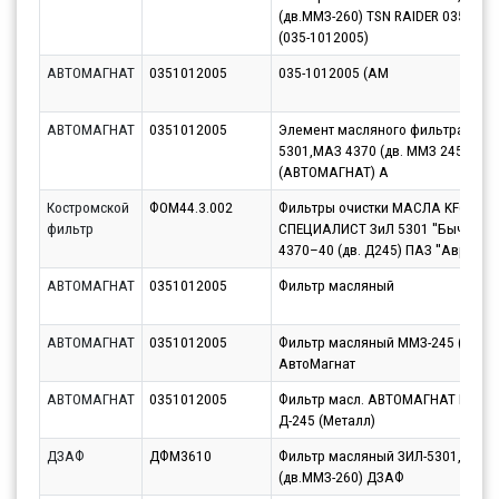
(дв.ММЗ-260) TSN RAIDER 035-101
(035-1012005)
АВТОМАГНАТ
0351012005
035-1012005 (АМ
АВТОМАГНАТ
0351012005
Элемент масляного фильтра для 
5301,МАЗ 4370 (дв. ММЗ 245,260)
(АВТОМАГНАТ) A
Костромской
ФОМ44.3.002
Фильтры очистки МАСЛА KF6035 
фильтр
СПЕЦИАЛИСТ ЗиЛ 5301 ''Бычок'' 
4370–40 (дв. Д245) ПАЗ ''Аврора''
АВТОМАГНАТ
0351012005
Фильтр масляный
АВТОМАГНАТ
0351012005
Фильтр масляный ММЗ-245 (высо
АвтоМагнат
АВТОМАГНАТ
0351012005
Фильтр масл. АВТОМАГНАТ ММЗ Д
Д-245 (Металл)
ДЗАФ
ДФМ3610
Фильтр масляный ЗИЛ-5301,МАЗ-
(дв.ММЗ-260) ДЗАФ