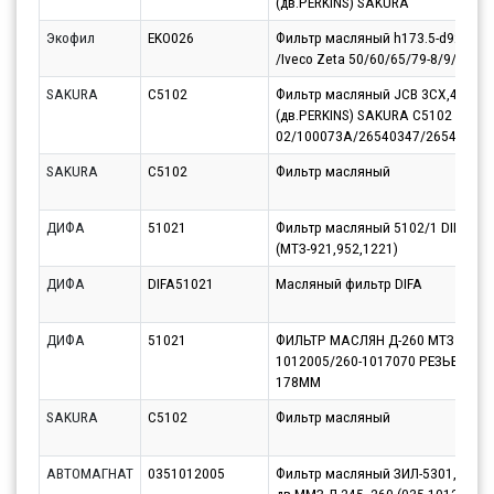
(дв.PERKINS) SAKURA
Экофил
EKO026
Фильтр масляный h173.5-d92/ 3/4
/Iveco Zeta 50/60/65/79-8/9/10
SAKURA
C5102
Фильтр масляный JCB 3CX,4CX
(дв.PERKINS) SAKURA C5102 (ан.
02/100073A/26540347/2654407/
SAKURA
C5102
Фильтр масляный
ДИФА
51021
Фильтр масляный 5102/1 DIFA
(МТЗ-921,952,1221)
ДИФА
DIFA51021
Масляный фильтр DIFA
ДИФА
51021
ФИЛЬТР МАСЛЯН Д-260 МТЗ 1221 
1012005/260-1017070 РЕЗЬБ 3/4-
178ММ
SAKURA
C5102
Фильтр масляный
АВТОМАГНАТ
0351012005
Фильтр масляный ЗИЛ-5301, МАЗ-