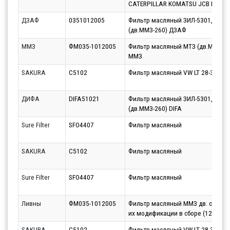
CATERPILLAR KOMATSU JCB PER
ДЗАФ
0351012005
Фильтр масляный ЗИЛ-5301,МАЗ-
(дв.ММЗ-260) ДЗАФ
ММЗ
ФМ035-1012005
Фильтр масляный МТЗ (дв.ММЗ-26
ММЗ
SAKURA
C5102
Фильтр масляный VW LT 28-35 -80
ДИФА
DIFA51021
Фильтр масляный ЗИЛ-5301,МАЗ-
(дв.ММЗ-260) DIFA
Sure Filter
SFO4407
Фильтр масляный
SAKURA
C5102
Фильтр масляный
Sure Filter
SFO4407
Фильтр масляный
Ливны
ФМ035-1012005
Фильтр масляный ММЗ дв. серии 
их модификации в сборе (12шт/уп
SAKURA
C5102
Фильтр масляный VW LT 28-35 -80