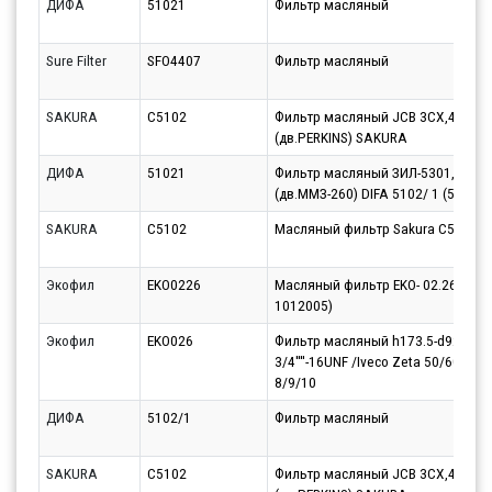
ДИФА
51021
Фильтр масляный
Sure Filter
SFO4407
Фильтр масляный
SAKURA
C5102
Фильтр масляный JCB 3CX,4CX
(дв.PERKINS) SAKURA
ДИФА
51021
Фильтр масляный ЗИЛ-5301,МАЗ-
(дв.ММЗ-260) DIFA 5102/ 1 (5102/ 
SAKURA
C5102
Масляный фильтр Sakura C5102
Экофил
EKO0226
Масляный фильтр EKO- 02.26 (035-
1012005)
Экофил
EKO026
Фильтр масляный h173.5-d92/
3/4''''-16UNF /Iveco Zeta 50/60/65/
8/9/10
ДИФА
5102/1
Фильтр масляный
SAKURA
C5102
Фильтр масляный JCB 3CX,4CX