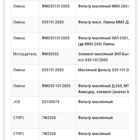
Ливны
ФМ0351012005
Фильтр масляный ММЗ-260 (Ливн
Ливны
0351012005
Фильтр масл. Ливны ММЗ Д260 (М
Ливны
ФМ0351012005
Фильтр масляный ЗИЛ-5301,МАЗ-
(дв.ММЗ-260) Ливны
Мотордеталь
ФМ30532
Элемент масляный ЗИЛ-Бычок Е-3
н/о 035-1012005
Ливны
0351012005
Масляный фильтр 035-1012005 Л
Ливны
ФМ035-1012005
Фильтр масляный Д-260, МТЗ-1221
Амкодор, элемент (аналог М5102
JCB
02100073
Фильтр маслянный
CTRPL
7W2326
Фильтр маслянный
CTRPL
7W2326
Фильтр масляный