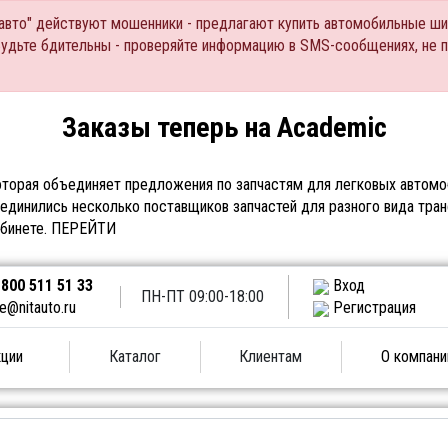
Тавто" действуют мошенники - предлагают купить автомобильные ши
Будьте бдительны - проверяйте информацию в SMS-сообщениях, не 
Заказы теперь на Academic
торая объединяет предложения по запчастям для легковых автомоб
единились несколько поставщиков запчастей для разного вида тран
абинете.
ПЕРЕЙТИ
 800 511 51 33
Вход
ПН-ПТ 09:00-18:00
le@nitauto.ru
Регистрация
ции
Каталог
Клиентам
О компани