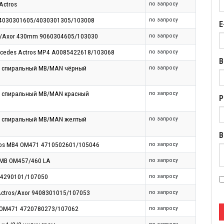
Actros
по запросу
4030301605/4030301305/103008
по запросу
E
s/Axor 430mm 9060304605/103030
по запросу
cedes Actros MP4 A0085422618/103068
по запросу
В
п спиральный MB/MAN чёрный
по запросу
п спиральный MB/MAN красный
по запросу
Р
п спиральный MB/MAN желтый
по запросу
В
ros MB4 OM471 4710502601/105046
по запросу
MB OM457/460 LA
по запросу
54290101/107050
по запросу
ctros/Axor 9408301015/107053
по запросу
 OM471 4720780273/107062
по запросу