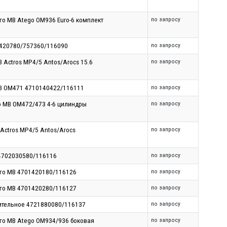
го MB Atego OM936 Euro-6 комплект
по запросу
1420780/757360/116090
по запросу
Actros MP4/5 Antos/Arocs 15.6
по запросу
MB OM471 4710140422/116111
по запросу
о MB OM472/473 4-6 цилиндры
по запросу
Actros MP4/5 Antos/Arocs
по запросу
 4702030580/116116
по запросу
ого MB 4701420180/116126
по запросу
ого MB 4701420280/116127
по запросу
ительное 4721880080/116137
по запросу
го MB Atego OM934/936 боковая
по запросу