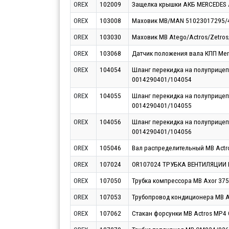
OREX
102009
Защелка крышки АКБ MERCEDES 
OREX
103008
Маховик MB/MAN 51023017295/
OREX
103030
Маховик MB Atego/Actros/Zetro
OREX
103068
Датчик положения вала КПП Mer
OREX
104054
Шланг перекидка на полуприце
0014290401/104054
OREX
104055
Шланг перекидка на полуприце
0014290401/104055
OREX
104056
Шланг перекидка на полуприце
0014290401/104056
OREX
105046
Вал распределительный MB Act
OREX
107024
OR107024 ТРУБКА ВЕНТИЛЯЦИИ 
OREX
107050
Трубка компрессора MB Axor 37
OREX
107053
Трубопровод кондиционера MB A
OREX
107062
Стакан форсунки MB Actros MP4