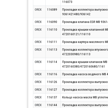
116073
OREX
116089
Прокладки коллектора выпускно
9361421480/936142
OREX
116090
Прокладка клапана EGR MB 936
OREX
116110
Прокладка крышки клапанной MB 
4720160121/116110
OREX
116111
Прокладка картера масляного 
OREX
116113
Прокладка коллектора впускног
4722030980/116113
OREX
116114
Прокладка крышки клапанов MB 
4720160380/4720160680/1161
OREX
116116
Прокладка насоса водяного MB
OREX
116126
Прокладка коллектора выпускн
OREX
116127
Прокладка коллектора выпускн
OREX
116137
Кольцо насоса масла MB уплотн
OREX
116144
Прокладка коллектора выпускно