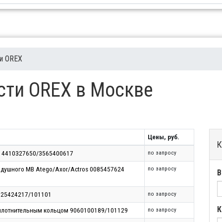
ти OREX
сти OREX в Москве
Цены, руб.
К
 4410327650/3565400617
по запросу
здушного MB Atego/Axor/Actros 0085457624
по запросу
В
125424217/101101
по запросу
К
плотнительным кольцом 9060100189/101129
по запросу