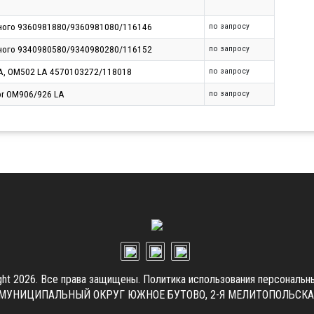
кного 9360981880/9360981080/116146
по запросу
кного 9340980580/9340980280/116152
по запросу
, OM502 LA 4570103272/118018
по запросу
or OM906/926 LA
по запросу
ght 2026. Все права защищены.
Политика использования персональн
.Г. МУНИЦИПАЛЬНЫЙ ОКРУГ ЮЖНОЕ БУТОВО, 2-Я МЕЛИТОПОЛЬСКАЯ УЛ