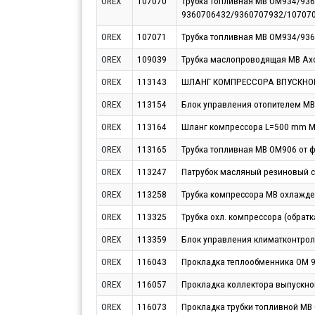
OREX
107070
Трубка топливная MB OM934/936
9360706432/9360707932/10707
OREX
107071
Трубка топливная MB OM934/936
OREX
109039
Трубка маслопроводящая MB Ax
OREX
113143
ШЛАНГ КОМПРЕССОРА ВПУСКНО
OREX
113154
Блок управления отопителем MB
OREX
113164
Шланг компрессора L=500 mm MB
OREX
113165
Трубка топливная MB OM906 от 
OREX
113247
Патрубок масляный резиновый сн
OREX
113258
Трубка компрессора MB охлажд
OREX
113325
Трубка охл. компрессора (обрат
OREX
113359
Блок управления климатконтро
OREX
116043
Прокладка теплообменника OM 9
OREX
116057
Прокладка коллектора выпускно
OREX
116073
Прокладка трубки топливной MB 