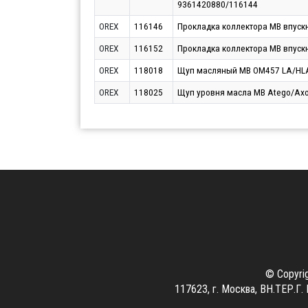
9361420880/116144
OREX
116146
Прокладка коллектора MB впус
OREX
116152
Прокладка коллектора MB впус
OREX
118018
Щуп масляный MB OM457 LA/HLA
OREX
118025
Щуп уровня масла MB Atego/Ax
© Copyri
117623, г. Москва, ВН.ТЕР