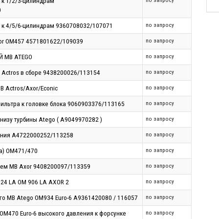
 к 1/2/3-цилиндрам
по запросу
0
 к 4/5/6-цилиндрам 9360708032/107071
по запросу
or OM457 4571801622/109039
по запросу
Й MB ATEGO
по запросу
 Actros в сборе 9438200026/113154
по запросу
 Actros/Axor/Econic
по запросу
фильтра к головке блока 9060903376/113165
по запросу
изу турбины Atego ( A9049970282 )
по запросу
ения A4722000252/113258
по запросу
ка) OM471/470
по запросу
лем MB Axor 9408200097/113359
по запросу
24 LA OM 906 LA AXOR 2
по запросу
го MB Atego OM934 Euro-6 A9361420080 / 116057
по запросу
OM470 Euro-6 высокого давления к форсунке
по запросу