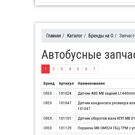
Главная
/
Каталог
/
Бренды на O
/
Запчас
Автобусные запча
1
2
3
4
5
6
7
Бренд
Артикул
Наименование
OREX
101024
Датчик ABS MB задний L1440mm
OREX
101047
Датчик конденсата ресивера во
101047
OREX
101101
Датчик оборотов вала КПП MB 0
OREX
101129
Поршень MB OM924 ГБЦ ГРМ с у