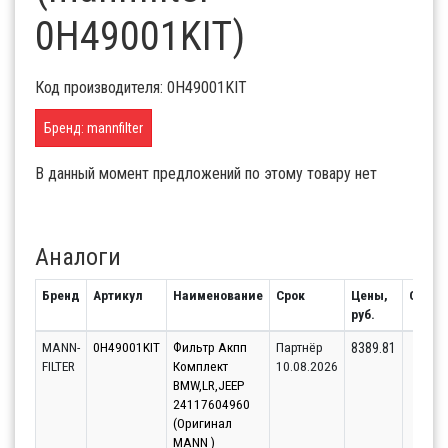
0H49001KIT)
Код производителя: 0H49001KIT
Бренд: mannfilter
В данный момент предложений по этому товару нет
Аналоги
Бренд
Артикул
Наименование
Срок
Цены,
Остат
руб.
MANN-
0H49001KIT
Фильтр Акпп
Партнёр
37
8389.81
FILTER
Комплект
10.08.2026
BMW,LR,JEEP
24117604960
(Оригинал
MANN )