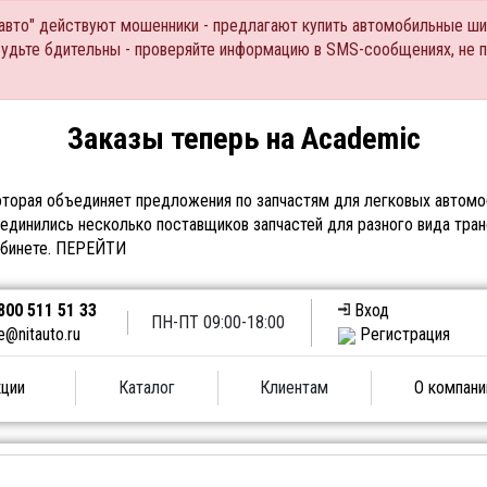
Тавто" действуют мошенники - предлагают купить автомобильные ши
Будьте бдительны - проверяйте информацию в SMS-сообщениях, не 
Заказы теперь на Academic
торая объединяет предложения по запчастям для легковых автомоб
единились несколько поставщиков запчастей для разного вида тран
абинете.
ПЕРЕЙТИ
800 511 51 33
Вход
ПН-ПТ 09:00-18:00
e@nitauto.ru
Регистрация
ции
Каталог
Клиентам
О компани