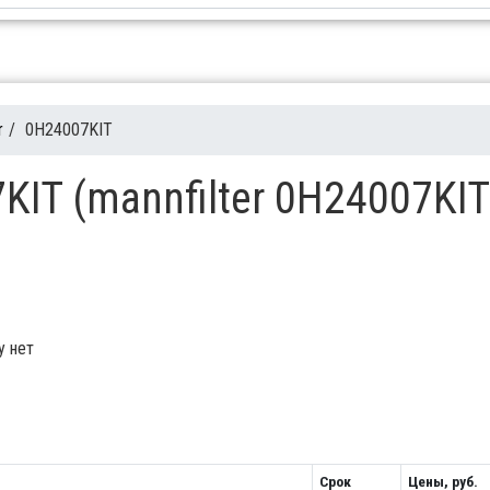
r
/
0H24007KIT
KIT (mannfilter 0H24007KIT
у нет
Срок
Цены, руб.