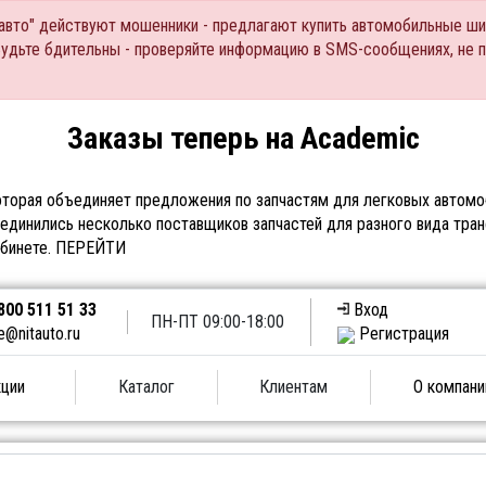
Тавто" действуют мошенники - предлагают купить автомобильные ши
Будьте бдительны - проверяйте информацию в SMS-сообщениях, не 
Заказы теперь на Academic
торая объединяет предложения по запчастям для легковых автомоб
единились несколько поставщиков запчастей для разного вида тран
абинете.
ПЕРЕЙТИ
800 511 51 33
Вход
ПН-ПТ 09:00-18:00
e@nitauto.ru
Регистрация
ции
Каталог
Клиентам
О компани