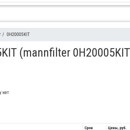
r
/
0H20005KIT
KIT (mannfilter 0H20005KIT
у нет
Срок
Цены, руб.