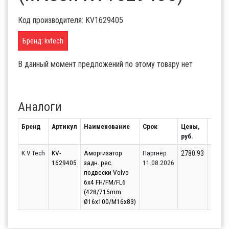
Код производителя: KV1629405
Бренд: kvtech
В данный момент предложений по этому товару нет
Аналоги
Бренд
Артикул
Наименование
Срок
Цены,
Остат
руб.
K.V.Tech
KV-
Амортизатор
Партнёр
1
2780.93
1629405
задн. рес.
11.08.2026
подвески Volvo
6х4 FH/FM/FL6
(428/715mm
Ø16x100/M16x83)