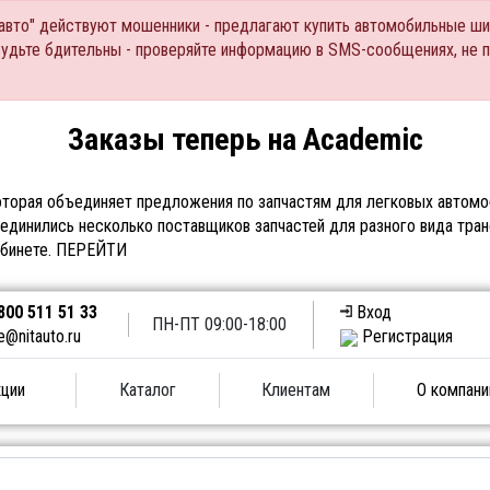
Тавто" действуют мошенники - предлагают купить автомобильные ши
Будьте бдительны - проверяйте информацию в SMS-сообщениях, не 
Заказы теперь на Academic
торая объединяет предложения по запчастям для легковых автомоб
единились несколько поставщиков запчастей для разного вида тран
абинете.
ПЕРЕЙТИ
800 511 51 33
Вход
ПН-ПТ 09:00-18:00
e@nitauto.ru
Регистрация
ции
Каталог
Клиентам
О компани