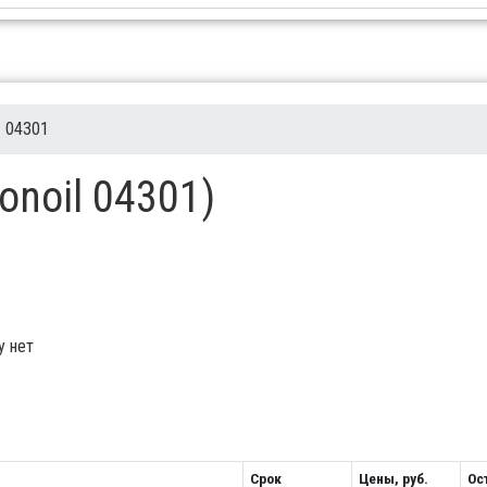
04301
oonoil 04301)
у нет
Срок
Цены, руб.
Ос