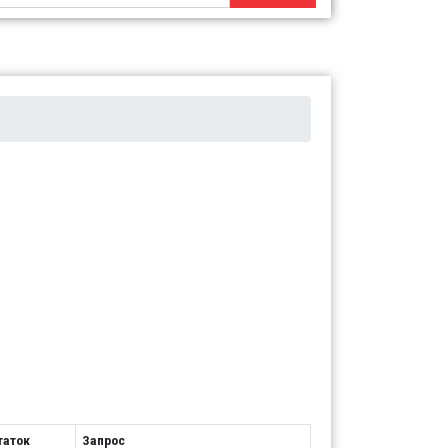
таток
Запрос