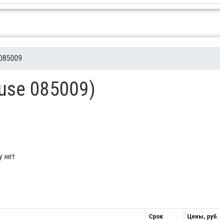
085009
ause 085009)
у нет
Срок
Цены, руб.