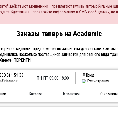
Тавто" действуют мошенники - предлагают купить автомобильные ши
Будьте бдительны - проверяйте информацию в SMS-сообщениях, не 
Заказы теперь на Academic
торая объединяет предложения по запчастям для легковых автомоб
единились несколько поставщиков запчастей для разного вида тран
абинете.
ПЕРЕЙТИ
800 511 51 33
Вход
ПН-ПТ 09:00-18:00
e@nitauto.ru
Регистрация
ции
Каталог
Клиентам
О компани