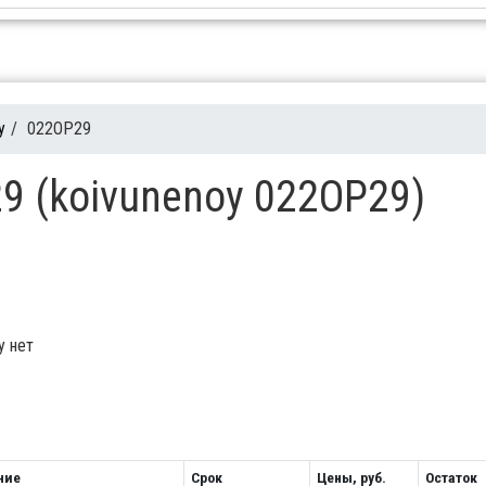
y
/
022OP29
9 (koivunenoy 022OP29)
у нет
ние
Срок
Цены, руб.
Остаток