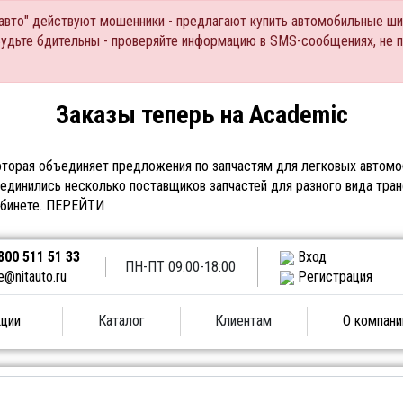
Тавто" действуют мошенники - предлагают купить автомобильные ши
Будьте бдительны - проверяйте информацию в SMS-сообщениях, не 
Заказы теперь на Academic
торая объединяет предложения по запчастям для легковых автомоб
единились несколько поставщиков запчастей для разного вида тран
абинете.
ПЕРЕЙТИ
800 511 51 33
Вход
ПН-ПТ 09:00-18:00
e@nitauto.ru
Регистрация
ции
Каталог
Клиентам
О компани