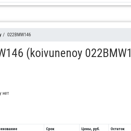
y
/
022BMW146
W146 (koivunenoy 022BMW
у нет
енование
Срок
Цены, руб.
Остаток