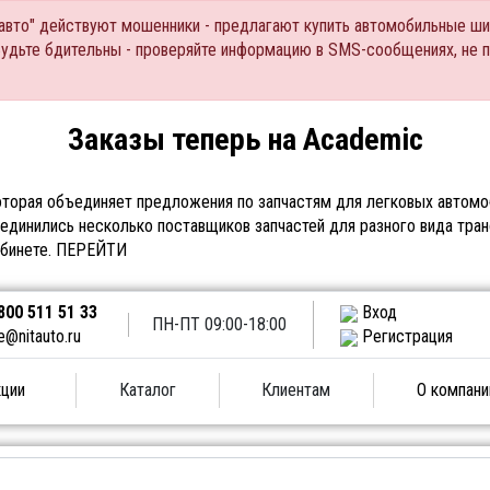
Тавто" действуют мошенники - предлагают купить автомобильные ши
Будьте бдительны - проверяйте информацию в SMS-сообщениях, не 
Заказы теперь на Academic
торая объединяет предложения по запчастям для легковых автомоб
единились несколько поставщиков запчастей для разного вида тран
абинете.
ПЕРЕЙТИ
800 511 51 33
Вход
ПН-ПТ 09:00-18:00
e@nitauto.ru
Регистрация
ции
Каталог
Клиентам
О компани