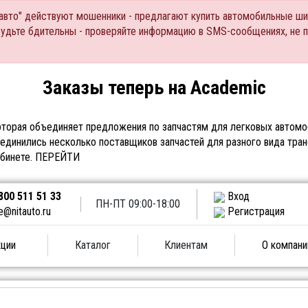
Тавто" действуют мошенники - предлагают купить автомобильные ши
Будьте бдительны - проверяйте информацию в SMS-сообщениях, не 
Заказы теперь на Academic
торая объединяет предложения по запчастям для легковых автомоб
единились несколько поставщиков запчастей для разного вида тран
абинете.
ПЕРЕЙТИ
800 511 51 33
Вход
ПН-ПТ 09:00-18:00
e@nitauto.ru
Регистрация
ции
Каталог
Клиентам
О компани