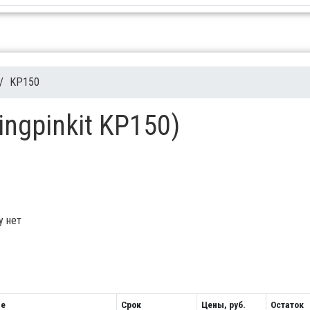
/
KP150
ingpinkit KP150)
у нет
ие
Срок
Цены, руб.
Остаток