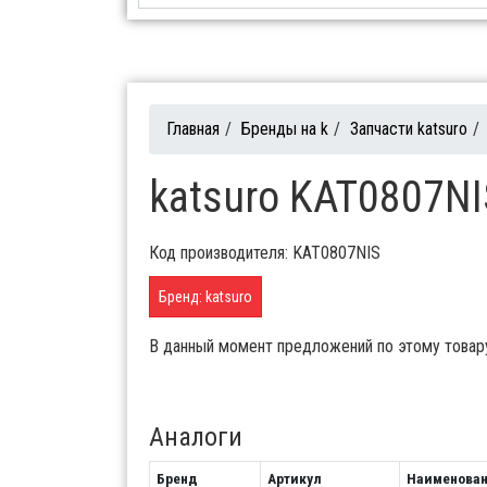
Главная
/
Бренды на k
/
Запчасти katsuro
/
katsuro KAT0807NI
Код производителя: KAT0807NIS
Бренд: katsuro
В данный момент предложений по этому товар
Аналоги
Бренд
Артикул
Наименова