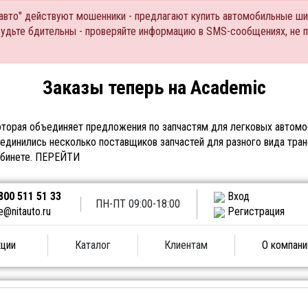
Тавто" действуют мошенники - предлагают купить автомобильные ши
Будьте бдительны - проверяйте информацию в SMS-сообщениях, не 
Заказы теперь на Academic
торая объединяет предложения по запчастям для легковых автомоб
единились несколько поставщиков запчастей для разного вида тран
абинете.
ПЕРЕЙТИ
800 511 51 33
Вход
ПН-ПТ 09:00-18:00
e@nitauto.ru
Регистрация
ции
Каталог
Клиентам
О компани