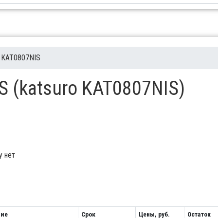
KAT0807NIS
S (katsuro KAT0807NIS)
у нет
ние
Срок
Цены, руб.
Остаток