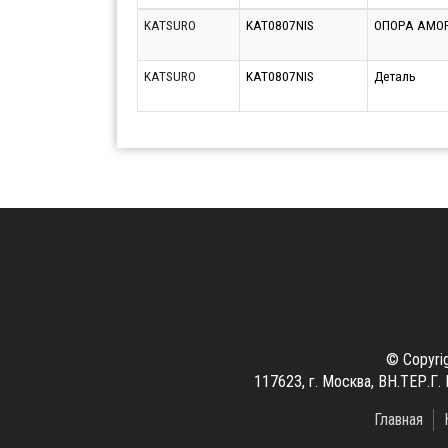
KATSURO
KAT0807NIS
ОПОРА АМО
KATSURO
KAT0807NIS
Деталь
© Copyri
117623, г. Москва, ВН.ТЕР
Главная