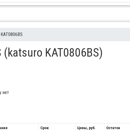
KAT0806BS
 (katsuro KAT0806BS)
у нет
ание
Срок
Цены, руб.
Остаток