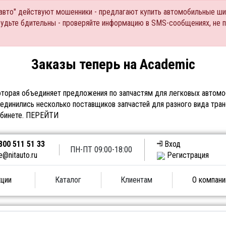
Тавто" действуют мошенники - предлагают купить автомобильные ши
Будьте бдительны - проверяйте информацию в SMS-сообщениях, не 
Заказы теперь на Academic
торая объединяет предложения по запчастям для легковых автомоб
единились несколько поставщиков запчастей для разного вида тран
абинете.
ПЕРЕЙТИ
800 511 51 33
Вход
ПН-ПТ 09:00-18:00
e@nitauto.ru
Регистрация
ции
Каталог
Клиентам
О компани