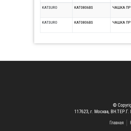
KATSURO
KAT0806BS
ЧАШКА П
KATSURO
KAT0806BS
ЧАШКА П
© Copyri
117623, г. Москва, ВН.ТЕР
Главная