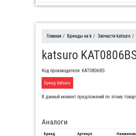
Главная
/
Бренды на k
/
Запчасти katsuro
/
katsuro KAT0806BS
Код производителя: KAT0806BS
Бренд: katsuro
В данный момент предложений по этому товар
Аналоги
Бренд
Артикул
Наименов