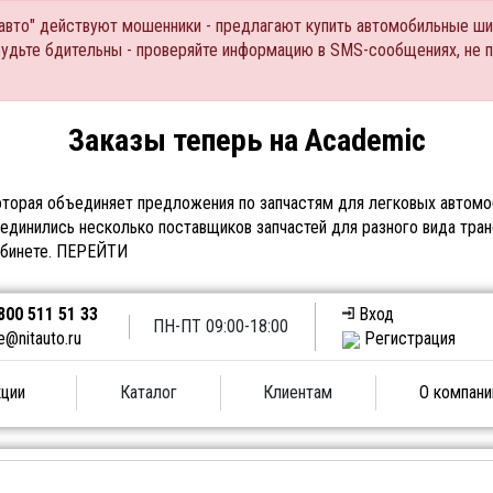
Тавто" действуют мошенники - предлагают купить автомобильные ши
Будьте бдительны - проверяйте информацию в SMS-сообщениях, не 
Заказы теперь на Academic
торая объединяет предложения по запчастям для легковых автомоб
единились несколько поставщиков запчастей для разного вида тран
абинете.
ПЕРЕЙТИ
800 511 51 33
Вход
ПН-ПТ 09:00-18:00
e@nitauto.ru
Регистрация
ции
Каталог
Клиентам
О компани