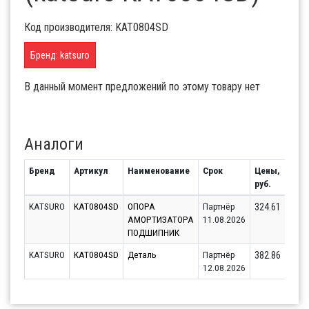
Код производителя: KAT0804SD
Бренд: katsuro
В данный момент предложений по этому товару нет
Аналоги
Бренд
Артикул
Наименование
Срок
Цены,
Оста
руб.
KATSURO
KAT0804SD
ОПОРА
Партнёр
1
324.61
АМОРТИЗАТОРА
11.08.2026
ПОДШИПНИК
KATSURO
KAT0804SD
Деталь
Партнёр
2
382.86
12.08.2026