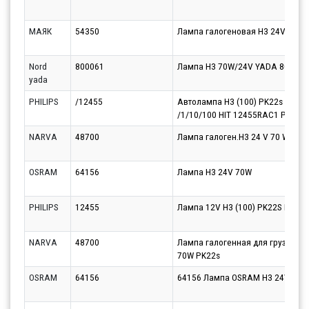
МАЯК
54350
Лампа галогеновая H3 24V 100W
Nord
800061
Лампа Н3 70W/24V YADA 800061
yada
PHILIPS
/12455
Автолампа H3 (100) PK22s RALLY
/1/10/100 HIT 12455RAC1 PHILIP
NARVA
48700
Лампа галоген.H3 24 V 70 W (PK
OSRAM
64156
Лампа H3 24V 70W
PHILIPS
12455
Лампа 12V H3 (100) PK22S RALLI 
NARVA
48700
Лампа галогенная для грузовых
70W PK22s
OSRAM
64156
64156 Лампа OSRAM H3 24V 70W