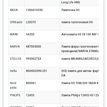
Long Life HNG
MEGA
1306010330
Лампочка H3
LYNXauto
L20370
лампа галогеновая H3
МАЯК
54350
Автолампа H3 24-100 АКГ галог
NARVA
487003000
Лампа фары галогеновая H3 24V
проводком) NARVA STANDART 4
STELLOX
9939027SX
лампа MB,MAN,DAF,IVECO,SCANIA
Hella
8GH002090-251
(H3) лампа для автом. фар!24V
DA
Nord
800061
Лампа Н3 70W/24V YADA 800061
yada
PHILIPS
12455
Лампа Philips 12455 H3 12V 100