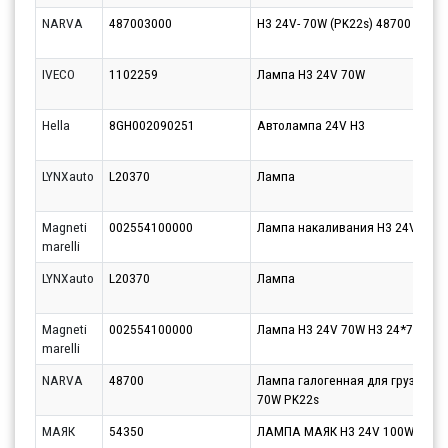
NARVA
487003000
H3 24V- 70W (PK22s) 48700
IVECO
1102259
Лампа H3 24V 70W
Hella
8GH002090251
Автолампа 24V H3
LYNXauto
L20370
Лампа
Magneti
002554100000
Лампа накаливания H3 24V
marelli
LYNXauto
L20370
Лампа
Magneti
002554100000
Лампа H3 24V 70W Н3 24*70
marelli
NARVA
48700
Лампа галогенная для грузовых
70W PK22s
МАЯК
54350
ЛАМПА МАЯК Н3 24V 100W PK22S