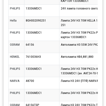
КАРТОН 13336MDC1
PHILIPS
13336MDC1
24V лампа головного света H3 M
Hella
8GH002090251
Лампа 24V H3 70W HELLA 1 шт. ка
251
PHILIPS
13336MDC1
Лампа 24V H3 70W PK22s PHILIPS 
картон 13336MDC1
OSRAM
64156
Автолампа H3 55W 24V PK22s O
HENKEL
7610036H3
Автолампа HB4,881,880
PHILIPS
13336MDC1
Лампа 24V H3 70W PK22s Heavy D
13336MDC1 (ан. АКГ24-70-1(НЗ))
NARVA
48700
Лампа H3 24V (ПТФ) NARVA 1987
PHILIPS
13336MDC1
Лампа 24V H3 70W PK22s Heavy D
OSRAM
64156TSP
Лампа H3 24V 70W PK22s TRUCK