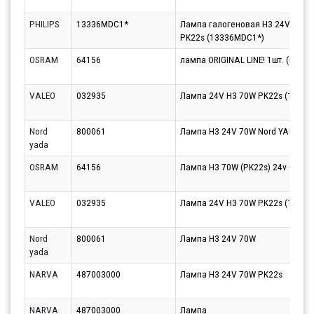
PHILIPS
13336MDC1*
Лампа галогеновая H3 24V 70W P
PK22s (13336MDC1*)
OSRAM
64156
лампа ORIGINAL LINE! 1шт. (H3) 
VALEO
032935
Лампа 24V H3 70W PK22s (1шт.) E
Nord
800061
Лампа H3 24V 70W Nord YADA C
yada
OSRAM
64156
Лампа H3 70W (PK22s) 24v - 6415
VALEO
032935
Лампа 24V H3 70W PK22s (1шт.) E
Nord
800061
Лампа H3 24V 70W
yada
NARVA
487003000
Лампа H3 24V 70W PK22s
NARVA
487003000
Лампа