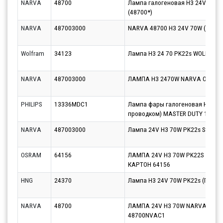
NARVA
48700
Лампа галогеновая H3 24V 70W
(48700*)
NARVA
487003000
NARVA 48700 H3 24V 70W (TRUCK
Wolfram
34123
Лампа Н3 24 70 PK22s WOLFRAM
NARVA
487003000
ЛАМПА H3 2470W NARVA ОРИГИ
PHILIPS
13336MDC1
Лампа фары галогеновая H3 24V
проводком) MASTER DUTY 1333
NARVA
487003000
Лампа 24V H3 70W PK22s Standa
OSRAM
64156
ЛАМПА 24V H3 70W PK22S OSRAM 
КАРТОН 64156
HNG
24370
Лампа H3 24V 70W PK22s (ПТФ) H
NARVA
48700
ЛАМПА 24V H3 70W NARVA STAN
48700NVAC1