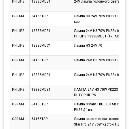
PHILIPS
13336MDB1
24V лампа головного света H3 M
OSRAM
64156TSP
Лампа H3 24V 70W PK22s TRUCK
кар
PHILIPS
13336MDB1
Лампа 24V H3 70W PK22s блистер 
PHILIPS 13336MDB1 (ан. АКГ24-70
PHILIPS
13336MDC1
Лампа H3 24V 70
OSRAM
64156TSP
Лампа 24V H3 70W PK22s +100% 
PHILIPS
13336MDB1
Лампа 24V H3 70W PK22s блистер 
PHILIPS
13336MDB1
ЛАМПА 24V H3 70W PK22S БЛИСТ
DUTY PHILIPS
OSRAM
64156TSP
Лампа Osram TRUCKSTAR PRO ( 10
PK22s) 1шт.
OSRAM
64156TSP
Лампа галогеновая головного св
Star Pro 24V 70W Картон 1 шт