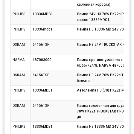
картонная коробка)
PHILIPS
13336MDC1
Лампа 24V H3 70W PK22s PHILIPS 
картон 13336MDC1
PHILIPS
13336mdb1
Лампа H3 13336 MD 24V 70W PK2
OSRAM
64156TSP
Лампа H3 24V TRUCKSTAR PRO
NARVA
487003000
Лампа противотуманных фар H3
HD65/72/78, NARVA 487003000
OSRAM
64156TSP
Лампа H3 24V 70W PK22s TRUCK
больше
PHILIPS
13336MDB1
Автолампа H3 (70) PK22s MasterD
OSRAM
64156TSP
Лампа галогенная для грузовых
70W PK22s TRUCKSTAR PRO (На 1
до
PHILIPS
13336MDB1
Лампа H3 13336 MD 24V 70W PK2