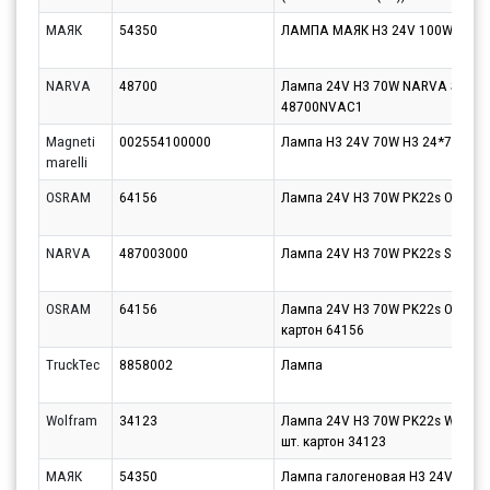
МАЯК
54350
ЛАМПА МАЯК Н3 24V 100W PK22S
NARVA
48700
Лампа 24V H3 70W NARVA Standar
48700NVAC1
Magneti
002554100000
Лампа H3 24V 70W Н3 24*70
marelli
OSRAM
64156
Лампа 24V H3 70W PK22s OSRAM
NARVA
487003000
Лампа 24V H3 70W PK22s Standa
OSRAM
64156
Лампа 24V H3 70W PK22s OSRAM O
картон 64156
TruckTec
8858002
Лампа
Wolfram
34123
Лампа 24V H3 70W PK22s WOLFR
шт. картон 34123
МАЯК
54350
Лампа галогеновая H3 24V 100W