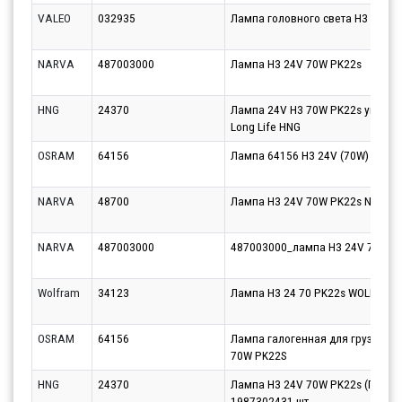
VALEO
032935
Лампа головного света H3
NARVA
487003000
Лампа H3 24V 70W PK22s
HNG
24370
Лампа 24V H3 70W PK22s увелич
Long Life HNG
OSRAM
64156
Лампа 64156 Н3 24V (70W) РК22s
NARVA
48700
Лампа H3 24V 70W PK22s NVA C1
NARVA
487003000
487003000_лампа H3 24V 70W P
Wolfram
34123
Лампа Н3 24 70 PK22s WOLFRAM
OSRAM
64156
Лампа галогенная для грузовых
70W PK22S
HNG
24370
Лампа H3 24V 70W PK22s (ПТФ) H
1987302431 шт