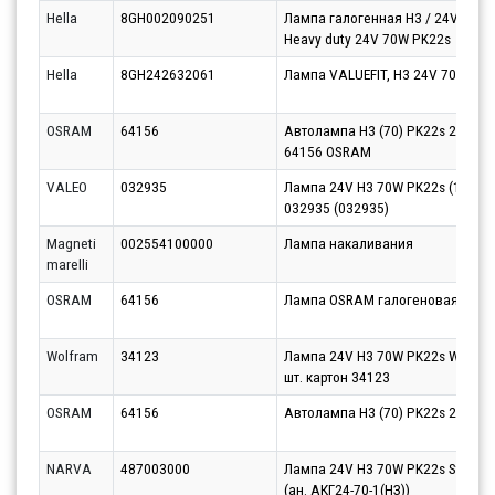
Hella
8GH002090251
Лампа галогенная H3 / 24V / 70
Heavy duty 24V 70W PK22s
Hella
8GH242632061
Лампа VALUEFIT, H3 24V 70W PK 
OSRAM
64156
Автолампа H3 (70) PK22s 24V OS
64156 OSRAM
VALEO
032935
Лампа 24V H3 70W PK22s (1шт.) E
032935 (032935)
Magneti
002554100000
Лампа накаливания
marelli
OSRAM
64156
Лампа OSRAM галогеновая H3 P
Wolfram
34123
Лампа 24V H3 70W PK22s WOLFR
шт. картон 34123
OSRAM
64156
Автолампа H3 (70) PK22s 24V OS
NARVA
487003000
Лампа 24V H3 70W PK22s Standa
(ан. АКГ24-70-1(НЗ))