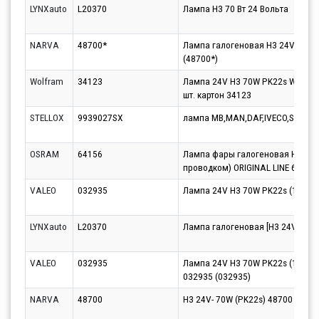
LYNXauto
L20370
Лампа H3 70 Вт 24 Вольта
NARVA
48700*
Лампа галогеновая H3 24V 70W
(48700*)
Wolfram
34123
Лампа 24V H3 70W PK22s WOLFR
шт. картон 34123
STELLOX
9939027SX
лампа MB,MAN,DAF,IVECO,SCANIA
OSRAM
64156
Лампа фары галогеновая H3 24V
проводком) ORIGINAL LINE 64156
VALEO
032935
Лампа 24V H3 70W PK22s (1шт.) E
LYNXauto
L20370
Лампа галогеновая [H3 24V 70W 
VALEO
032935
Лампа 24V H3 70W PK22s (1шт.) E
032935 (032935)
NARVA
48700
H3 24V- 70W (PK22s) 48700