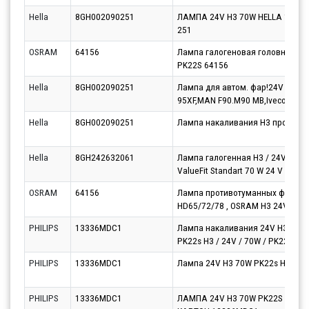
Hella
8GH002090251
ЛАМПА 24V H3 70W HELLA 1 ШТ. 
251
OSRAM
64156
Лампа галогеновая головного с
PK22S 64156
Hella
8GH002090251
Лампа для автом. фар!24V 70W 
95XF,MAN F90.M90 MB,Iveco,Volv
Hella
8GH002090251
Лампа накаливания H3 противо
Hella
8GH242632061
Лампа галогенная H3 / 24V / 70
ValueFit Standart 70 W 24 V PK22s
OSRAM
64156
Лампа противотуманных фар H3
HD65/72/78 , OSRAM H3 24V 70W
PHILIPS
13336MDC1
Лампа накаливания 24V H3 70W H
PK22s H3 / 24V / 70W / PK22s / Ma
PHILIPS
13336MDC1
Лампа 24V H3 70W PK22s Heavy D
PHILIPS
13336MDC1
ЛАМПА 24V H3 70W PK22S PHILI