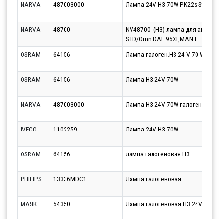
NARVA
487003000
Лампа 24V H3 70W PK22s Standa
NARVA
48700
NV48700_(H3) лампа для автом.
STD/Omn DAF 95XF,MAN F
OSRAM
64156
Лампа галоген.H3 24 V 70 W (PК2
OSRAM
64156
Лампа H3 24V 70W
NARVA
487003000
Лампа H3 24V 70W галогенная P
IVECO
1102259
Лампа 24V Н3 70W
OSRAM
64156
лампа галогеновая H3
PHILIPS
13336MDC1
Лампа галогеновая
МАЯК
54350
Лампа галогеновая H3 24V 100W