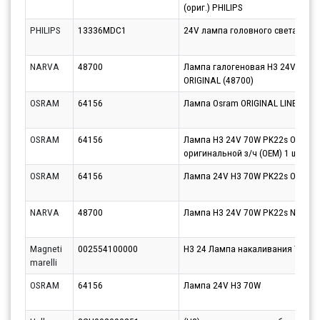
(ориг.) PHILIPS
PHILIPS
13336MDC1
24V лампа головного света H3 M
NARVA
48700
Лампа галогеновая H3 24V 70W
ORIGINAL (48700)
OSRAM
64156
Лампа Osram ORIGINAL LINE 24V 
OSRAM
64156
Лампа H3 24V 70W PK22s ORIGINA
оригинальной з/ч (ОЕМ) 1 шт. HC
OSRAM
64156
Лампа 24V H3 70W PK22s OSRAM
NARVA
48700
Лампа H3 24V 70W PK22s NVA C1
Magneti
002554100000
H3 24 Лампа накаливания TRUCK
marelli
OSRAM
64156
Лампа 24V H3 70W