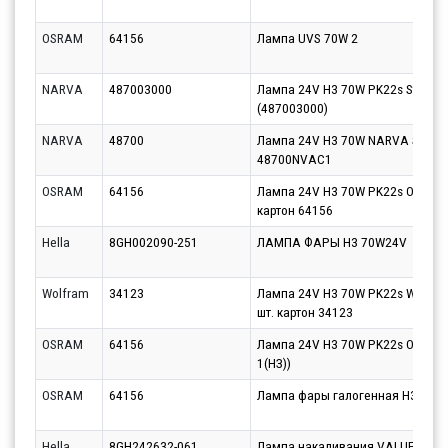
OSRAM
64156
Лампа UVS 70W 2
NARVA
487003000
Лампа 24V H3 70W PK22s Standa
(487003000)
NARVA
48700
Лампа 24V H3 70W NARVA Standar
48700NVAC1
OSRAM
64156
Лампа 24V H3 70W PK22s OSRAM O
картон 64156
Hella
8GH002090-251
ЛАМПА ФАРЫ H3 70W24V
Wolfram
34123
Лампа 24V H3 70W PK22s WOLFR
шт. картон 34123
OSRAM
64156
Лампа 24V H3 70W PK22s OSRAM 6
1(НЗ))
OSRAM
64156
Лампа фары галогенная Н3 24V
Hella
8GH242632-061
Лампа накаливания VALUEFIT, H3