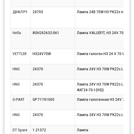
ДИАЛУЧ
24703
Лампа 24В 70W H3 PK22s п/тум.
Hella
8GH242632-061
Лампа VALUEFIT, H3 24V 70W PK 
VETTLER
H324V70W
Лампа галоген.H3 24 V 70 W QUA
HNG
24370
Лампа 24V H3 70W PK22s Long Li
HNG
24370
Лампа 24V H3 70W PK22s Long Lif
АКГ24-70-1(НЗ))
G-PART
GP.71741005
Лампа галогенная H3 24V 70W P
HNG
24370
Лампа 24V H3 70W PK22s Long Li
DT Spare
1.21572
Лампа