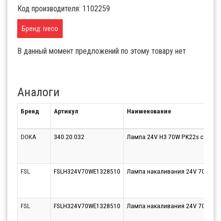
Код производителя: 1102259
Бренд: iveco
В данный момент предложений по этому товару нет
Аналоги
Бренд
Артикул
Наименование
DOKA
340.20.032
Лампа 24V Н3 70W PK22s с пров
FSL
FSLH324V70WE1328510
Лампа накаливания 24V 70W H3
FSL
FSLH324V70WE1328510
Лампа накаливания 24V 70W H3