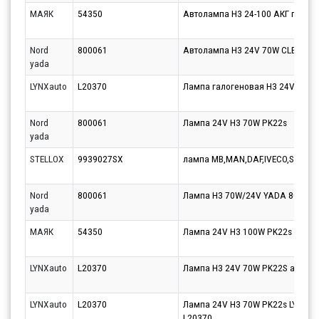
МАЯК
54350
Автолампа H3 24-100 АКГ галог
Nord
800061
Автолампа H3 24V 70W CLEAR
yada
LYNXauto
L20370
Лампа галогеновая H3 24V 70W 
Nord
800061
Лампа 24V Н3 70W PK22s
yada
STELLOX
9939027SX
лампа MB,MAN,DAF,IVECO,SCANIA
Nord
800061
Лампа Н3 70W/24V YADA 800061
yada
МАЯК
54350
Лампа 24V H3 100W PK22s Маяк 1
LYNXauto
L20370
Лампа H3 24V 70W PK22S автомоб
LYNXauto
L20370
Лампа 24V H3 70W PK22s LYNXaut
L20370