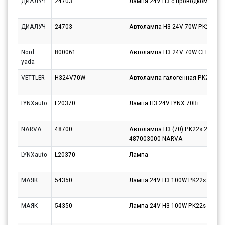
ДИАЛУЧ
24703
Лампа 24V Н3 с проводком
ДИАЛУЧ
24703
Автолампа H3 24V 70W PK22s Д
Nord
800061
Автолампа H3 24V 70W CLEAR
yada
VETTLER
H324V70W
Автолампа галогенная PK22s H3
LYNXauto
L20370
Лампа H3 24V LYNX 70Вт
NARVA
48700
Автолампа H3 (70) PK22s 24V NA
487003000 NARVA
LYNXauto
L20370
Лампа
МАЯК
54350
Лампа 24V H3 100W PK22s Маяк 1
МАЯК
54350
Лампа 24V H3 100W PK22s Маяк 1