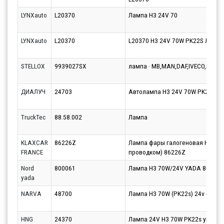
LYNXauto
L20370
Лампа H3 24V 70
LYNXauto
L20370
L20370 H3 24V 70W PK22S Лампа
STELLOX
9939027SX
лампа · MB,MAN,DAF,IVECO,SCAN
ДИАЛУЧ
24703
Автолампа H3 24V 70W PK22s Д
TruckTec
88.58.002
Лампа
KLAXCAR
86226Z
Лампа фары галогеновая H3 24V
FRANCE
проводком) 86226Z
Nord
800061
Лампа Н3 70W/24V YADA 800061
yada
NARVA
48700
Лампа H3 70W (PK22s) 24v - 4870
HNG
24370
Лампа 24V H3 70W PK22s увелич