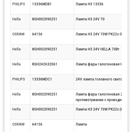
PHILIPS
13336MDB1
Лампа H3 13336
Hella
8GH002090251
Лампа H3 24V 70
OSRAM
64156
Лампа H3 24V 70W PK22s ORIGINA
Hella
8GH002090251
Лампа H3 24V HELLA 70Вт
Hella
8GH242632061
Лампа фары галогеновая H3 24V 
PHILIPS
13336MDC1
24V лампа головного света H3 M
Hella
8GH002090251
Лампа фары галогеновая 24V 70
противотуманки с проводком
Hella
8GH002090251
Лампа H3 24V 70W PK22s (64156
OSRAM
64156
Лампа