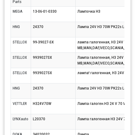
Parts
MEGA
13-06-01-0330
Лампочка H3
HNG
24370
Лампа 24V H3 70W PK22s Long Li
STELLOX
99-39027-SX
лампа галогенная, H3 24V 70W (
MB,MAN,DAF,IVECO,SCANIA, VOLV
STELLOX
9939027SX
Лампа галогенная, H3 24V 70W (
MB,MAN,DAF,IVECO,SCANIA, VOLV
STELLOX
9939027SX
лампа! галогенная, H3 24V 70W 
HNG
24370
Лампа 24V H3 70W PK22s Long Li
VETTLER
H324V70W
Лампа галоген.H3 24 V 70 W VET
LYNXauto
L20370
Лампа галогенная H3 24V 70W P
DOKA
34020032
Лампа