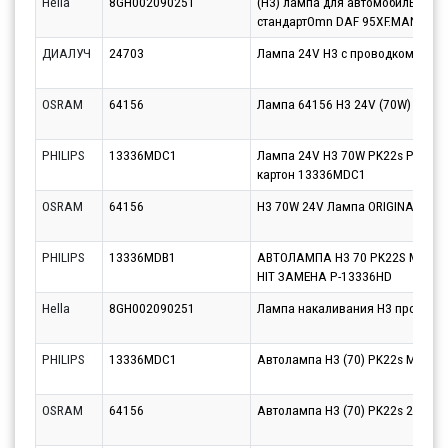
Hella
8GH002090251
(H3) лампа для автомобильн фа
стандартOmn DAF 95XF.MAN F90
ДИАЛУЧ
24703
Лампа 24V Н3 с проводком
OSRAM
64156
Лампа 64156 Н3 24V (70W) РК22s
PHILIPS
13336MDC1
Лампа 24V H3 70W PK22s PHILIPS 
картон 13336MDC1
OSRAM
64156
H3 70W 24V Лампа ORIGINAL LINE
PHILIPS
13336MDB1
АВТОЛАМПА H3 70 PK22S MASTER
HIT ЗАМЕНА P-13336HD
Hella
8GH002090251
Лампа накаливания H3 противо
PHILIPS
13336MDC1
Автолампа H3 (70) PK22s MasterD
OSRAM
64156
Автолампа H3 (70) PK22s 24V OS