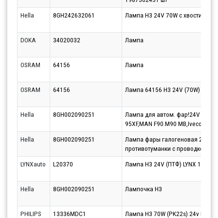
Hella
8GH242632061
Лампа H3 24V 70W с хвостиком V
DOKA
34020032
Лампа
OSRAM
64156
Лампа
OSRAM
64156
Лампа 64156 Н3 24V (70W) РК22s
Hella
8GH002090251
Лампа для автом. фар!24V 70W 
95XF,MAN F90.M90 MB,Iveco,Volv
Hella
8GH002090251
Лампа фары галогеновая 24V 70
противотуманки с проводком
LYNXauto
L20370
Лампа H3 24V (ПТФ) LYNX 19873
Hella
8GH002090251
Лампочка H3
PHILIPS
13336MDC1
Лампа H3 70W (PK22s) 24v Maste