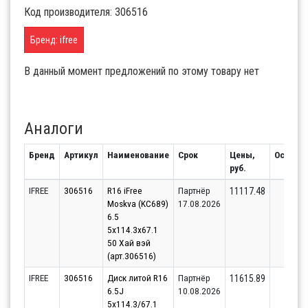
Код производителя: 306516
Бренд: ifree
В данный момент предложений по этому товару нет
Аналоги
Бренд
Артикул
Наименование
Срок
Цены,
Остаток
руб.
IFREE
306516
R16 iFree
Партнёр
27
11117.48
Moskva (KC689)
17.08.2026
6.5
5x114.3x67.1
50 Хай вэй
(арт.306516)
IFREE
306516
Диск литой R16
Партнёр
8
11615.89
6.5J
10.08.2026
5x114.3/67.1