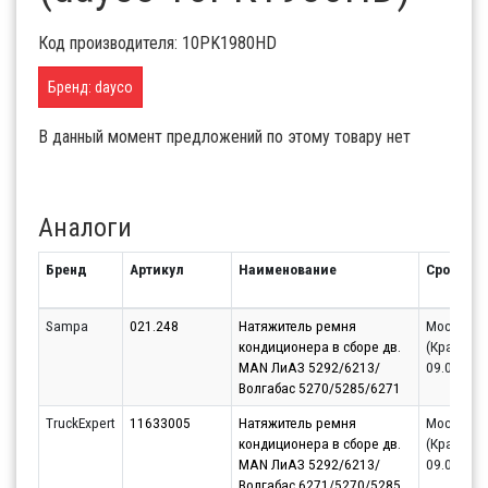
Код производителя: 10PK1980HD
Бренд: dayco
В данный момент предложений по этому товару нет
Аналоги
Бренд
Артикул
Наименование
Срок
Sampa
021.248
Натяжитель ремня
Москва
кондиционера в сборе дв.
(Красного
MAN ЛиАЗ 5292/6213/
09.08.202
Волгабас 5270/5285/6271
TruckExpert
11633005
Натяжитель ремня
Москва
кондиционера в сборе дв.
(Красного
MAN ЛиАЗ 5292/6213/
09.08.202
Волгабас 6271/5270/5285