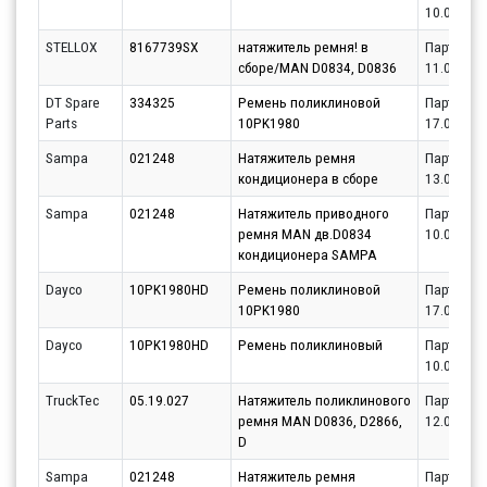
10.08.202
STELLOX
8167739SX
натяжитель ремня! в
Партнёр
сборе/MAN D0834, D0836
11.08.202
DT Spare
334325
Ремень поликлиновой
Партнёр
Parts
10PK1980
17.08.202
Sampa
021248
Натяжитель ремня
Партнёр
кондиционера в сборе
13.08.202
Sampa
021248
Натяжитель приводного
Партнёр
ремня MAN дв.D0834
10.08.202
кондиционера SAMPA
Dayco
10PK1980HD
Ремень поликлиновой
Партнёр
10PK1980
17.08.202
Dayco
10PK1980HD
Ремень поликлиновый
Партнёр
10.08.202
TruckTec
05.19.027
Натяжитель поликлинового
Партнёр
ремня MAN D0836, D2866,
12.08.202
D
Sampa
021248
Натяжитель ремня
Партнёр