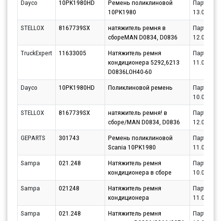
Dayco
10PK1980HD
Ремень поликлиновой
Партнёр
10PK1980
13.08.202
STELLOX
8167739SX
натяжитель ремня в
Партнёр
сбореMAN D0834, D0836
12.08.202
TruckExpert
11633005
Натяжитель ремня
Партнёр
кондиционера 5292,6213
11.08.202
D0836LOH40-60
Dayco
10PK1980HD
Поликлиновой ремень
Партнёр
10.08.202
STELLOX
8167739SX
натяжитель ремня! в
Партнёр
сборе/MAN D0834, D0836
12.08.202
GEPARTS
301743
Ремень поликлиновой
Партнёр
Scania 10PK1980
11.08.202
Sampa
021.248
Натяжитель ремня
Партнёр
кондиционера в сборе
10.08.202
Sampa
021248
Натяжитель ремня
Партнёр
кондиционера
11.08.202
Sampa
021.248
Натяжитель ремня
Партнёр