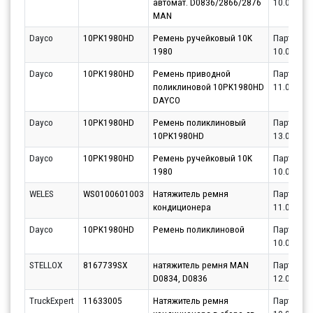
автомат. D0836/2866/2876
10.08.202
MAN
Dayco
10PK1980HD
Ремень ручейковый 10K
Партнёр
1980
10.08.202
Dayco
10PK1980HD
Ремень приводной
Партнёр
поликлиновой 10PK1980HD
11.08.202
DAYCO
Dayco
10PK1980HD
Ремень поликлиновый
Партнёр
10PK1980HD
13.08.202
Dayco
10PK1980HD
Ремень ручейковый 10K
Партнёр
1980
10.08.202
WELES
WS0100601003
Натяжитель ремня
Партнёр
кондиционера
11.08.202
Dayco
10PK1980HD
Ремень поликлиновой
Партнёр
10.08.202
STELLOX
8167739SX
натяжитель ремня MAN
Партнёр
D0834, D0836
12.08.202
TruckExpert
11633005
Натяжитель ремня
Партнёр