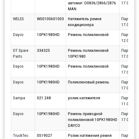
автомат. D0836/2866/2876
17.08.202
MAN
WELES
WS0100601003
Натяжитель ремня
Партнёр
кондиционера
17.08.202
Dayco
10PK1980HD
Ремень поликлиновой
Партнёр
12.08.202
DT Spare
334325
Ремень поликлиновой
Партнёр
Parts
10PK1980
17.08.202
Dayco
10PK1980HD
Ремень поликлиновой
Партнёр
17.08.202
Dayco
10PK1980HD
Поликлиновый ремень
Партнёр
17.08.202
Sampa
021.248
ролик натяжителя
Партнёр
11.08.202
Dayco
10PK1980HD
Ремень приводной
Партнёр
поликлиновой 10PK1980HD
17.08.202
DAYCO
TruckTec
0519027
Ролик натяжения ремня
Партнёр