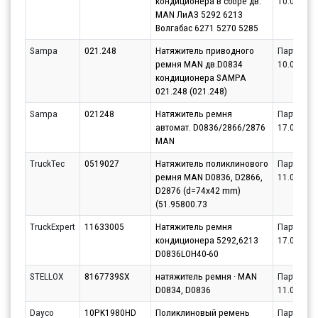
кондиционера в сборе дв.
10.08.202
MAN ЛиАЗ 5292 6213
Волгабас 6271 5270 5285
Sampa
021.248
Натяжитель приводного
Партнёр
ремня MAN дв.D0834
10.08.202
кондиционера SAMPA
021.248 (021.248)
Sampa
021248
Натяжитель ремня
Партнёр
автомат. D0836/2866/2876
17.08.202
MAN
TruckTec
0519027
Натяжитель поликлинового
Партнёр
ремня MAN D0836, D2866,
11.08.202
D2876 (d=74x42 mm)
(51.95800.73
TruckExpert
11633005
Натяжитель ремня
Партнёр
кондиционера 5292,6213
17.08.202
D0836LOH40-60
STELLOX
8167739SX
натяжитель ремня · MAN
Партнёр
D0834, D0836
11.08.202
Dayco
10PK1980HD
Поликлиновый ремень
Партнёр