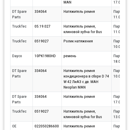
MAN
17.08.202
DT Spare
334064
Натяжитель ремня
Партнёр
Parts
11.08.202
TruckTec
05.19.027
Натяжитель ремня,
Партнёр
клиновой зубча for Bus
11.08.202
TruckTec
0519027
Ролик натяжения
Партнёр
10.08.202
Dayco
10PK1980HD
ремень
Партнёр
18.08.202
DT Spare
334064
Натяжитель ремня
Партнёр
Parts
кондиционера в сборе D 74
10.08.202
W 42 ЛиАЗ с дв. МАН
Neoplan MAN
DT Spare
334064
Натяжитель ремня
Партнёр
Parts
17.08.202
TruckTec
0519027
Натяжитель ремня,
Партнёр
клиновой зубча for Bus
13.08.202
OE
022050286600
Натяжитель ремня
Партнёр