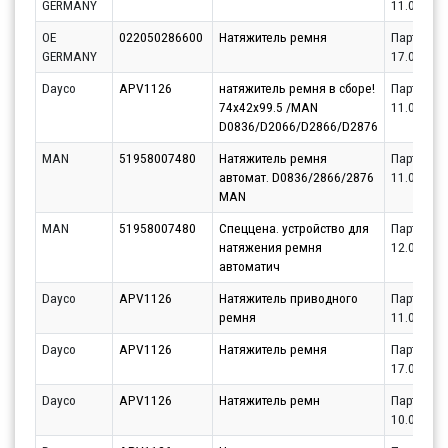
GERMANY
11.08.202
OE
022050286600
Натяжитель ремня
Партнёр
GERMANY
17.08.202
Dayco
APV1126
натяжитель ремня в сборе!
Партнёр
74x42x99.5 /MAN
11.08.202
D0836/D2066/D2866/D2876
MAN
51958007480
Натяжитель ремня
Партнёр
автомат. D0836/2866/2876
11.08.202
MAN
MAN
51958007480
Спеццена. устройство для
Партнёр
натяжения ремня
12.08.202
автоматич
Dayco
APV1126
Натяжитель приводного
Партнёр
ремня
11.08.202
Dayco
APV1126
Натяжитель ремня
Партнёр
17.08.202
Dayco
APV1126
Натяжитель ремн
Партнёр
10.08.202