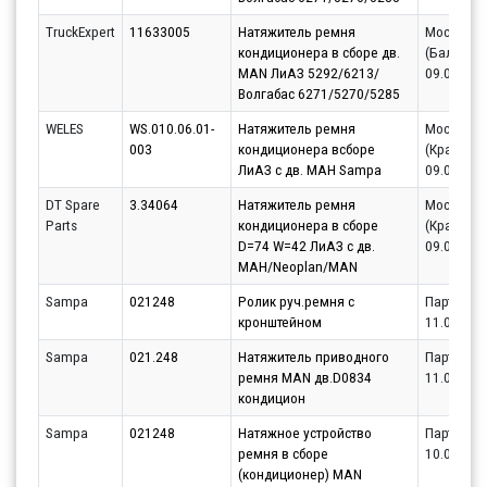
TruckExpert
11633005
Натяжитель ремня
Москва
кондиционера в сборе дв.
(Балаших
MAN ЛиАЗ 5292/6213/
09.08.202
Волгабас 6271/5270/5285
WELES
WS.010.06.01-
Натяжитель ремня
Москва
003
кондиционера всборе
(Красного
ЛиАЗ с дв. МАН Sampa
09.08.202
DT Spare
3.34064
Натяжитель ремня
Москва
Parts
кондиционера в сборе
(Красного
D=74 W=42 ЛиАЗ с дв.
09.08.202
МАН/Neoplan/MAN
Sampa
021248
Ролик руч.ремня с
Партнёр
кронштейном
11.08.202
Sampa
021.248
Натяжитель приводного
Партнёр
ремня MAN дв.D0834
11.08.202
кондицион
Sampa
021248
Натяжное устройство
Партнёр
ремня в сборе
10.08.202
(кондиционер) MAN