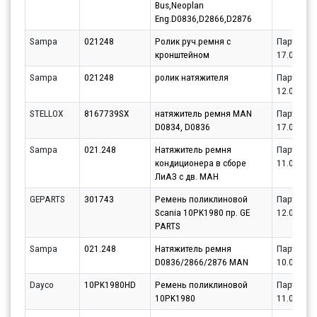
Bus,Neoplan
Eng.D0836,D2866,D2876
Sampa
021248
Ролик руч.ремня с
Партнёр
кронштейном
17.08.202
Sampa
021248
ролик натяжителя
Партнёр
12.08.202
STELLOX
8167739SX
натяжитель ремня MAN
Партнёр
D0834, D0836
17.08.202
Sampa
021.248
Натяжитель ремня
Партнёр
кондиционера в сборе
11.08.202
ЛиАЗ с дв. МАН
GEPARTS
301743
Ремень поликлиновой
Партнёр
Scania 10PK1980 пр. GE
12.08.202
PARTS
Sampa
021.248
Натяжитель ремня
Партнёр
D0836/2866/2876 MAN
10.08.202
Dayco
10PK1980HD
Ремень поликлиновой
Партнёр
10PK1980
11.08.202