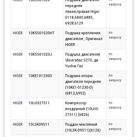
запросу
передняя
левая,правая Higer
6118,6840,6885,
6928,6129
HIGER
10K5501020HT
Подушка крепления
по
запросу
двигателя , Оригинал
HIGER
HIGER
10K5501020J
Подушка двигателя|
по
запросу
\Волгабас 5270, дв.
Yuchai Газ.
HIGER
10KE101230D
Подушка опоры
по
запросу
двигателя передняя
(10KE1-01230-D)
(6812,6952)
HIGER
10LH327511
Компрессор
по
запросу
воздушный (10LH3-
27511) (6826)
HIGER
10LSK09511
Поддон масляный
по
запросу
(10LSK-09511)(6126)