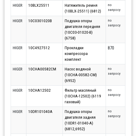
HIGER
10BLX25511
Натяжитель ремня
по
запросу
(10BLX-25511) (6812)
HIGER
10C0301020B
Подушка опоры
по
запросу
двигателя передняя
(10C03-01020-B)
(6758)
HIGER
10C4927512
Прокладки
870
компрессора
комплект
HIGER
10CHA00582CM
Насос водяной
по
запросу
(10CHA-00582-CM)
(6952)
HIGER
10CHA12502
Фильтр масляный
по
запросу
(10CHA-12502) (6119
газовый)
HIGER
10DR101040A
Подушка опоры
по
запросу
двигателя задняя
(10DR1-01040-A)
(6812,6952)