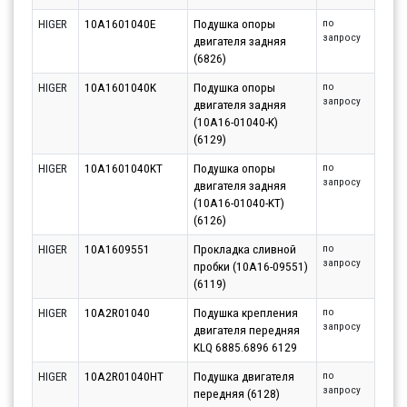
HIGER
10A1601040E
Подушка опоры
по
запросу
двигателя задняя
(6826)
HIGER
10A1601040K
Подушка опоры
по
запросу
двигателя задняя
(10A16-01040-K)
(6129)
HIGER
10A1601040KT
Подушка опоры
по
запросу
двигателя задняя
(10A16-01040-KT)
(6126)
HIGER
10A1609551
Прокладка сливной
по
запросу
пробки (10A16-09551)
(6119)
HIGER
10A2R01040
Подушка крепления
по
запросу
двигателя передняя
KLQ 6885.6896 6129
HIGER
10A2R01040HT
Подушка двигателя
по
запросу
передняя (6128)