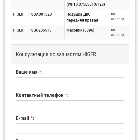
(WP10.375E53) (6128)
HIGER
10QA301020
Подушка ДВС
по
запросу
передняя правая
HIGER
10QC205510
Маховик (6896)
по
запросу
Консультация по запчастям HIGER
Ваше имя
*
:
Контактный телефон
*
:
E-mail
*
: