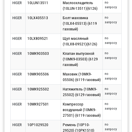
HIGER
10LUN13511
Маслоохладитель
по
запросу
(10LUN-13511)(6126)
HIGER
10LX405513
Болт маховика
по
запросу
(10LX4-05513) (6119
газовый)
HIGER
10LX809521
Щуп масляный
по
запросу
(10LX8-09521)(6126)
HIGER
10MK903503
Клапан выпускной
по
запросу
(10MK9-03503) (6129
газовый)
HIGER
10MK905506
Маховик (10MK9-
по
запросу
05506) (6119 газовый)
HIGER
10MK925502
Натяжитель (10MK9-
по
запросу
25502) (6129 газовый)
HIGER
10MK927501
Компрессор
по
запросу
воздушный (10MK9-
27501) (6119 газовый)
HIGER
10P1029520
Ремень (10P10-
по
запросу
29520) (10PK1510)