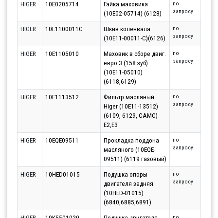
HIGER
10E0205714
Гайка маховика
по
запросу
(10E02-05714) (6128)
HIGER
10E1100011C
Шкив коленвала
по
запросу
(10E11-00011-C)(6126)
HIGER
10E1105010
Маховик в сборе двиг.
по
запросу
евро 3 (158 зуб)
(10E11-05010)
(6118,6129)
HIGER
10E1113512
Фильтр масляный
по
запросу
Higer (10E11-13512)
(6109, 6129, САМС)
Е2,Е3
HIGER
10EQE09511
Прокладка поддона
по
запросу
масляного (10EQE-
09511) (6119 газовый)
HIGER
10HED01015
Подушка опоры
по
запросу
двигателя задняя
(10HED-01015)
(6840,6885,6891)
HIGER
10K5501020
Подушка двигателя
по