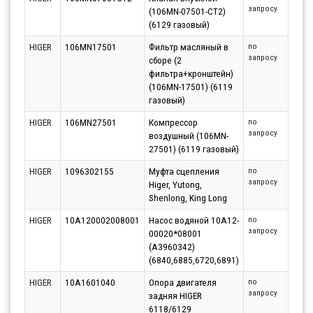
запросу
(106MN-07501-CT2)
(6129 газовый)
HIGER
106MN17501
Фильтр масляный в
по
запросу
сборе (2
фильтра+кронштейн)
(106MN-17501) (6119
газовый)
HIGER
106MN27501
Компрессор
по
запросу
воздушный (106MN-
27501) (6119 газовый)
HIGER
1096302155
Муфта сцепления
по
запросу
Higer, Yutong,
Shenlong, King Long
HIGER
10A120002008001
Насос водяной 10A12-
по
запросу
00020*08001
(A3960342)
(6840,6885,6720,6891)
HIGER
10A1601040
Опора двигателя
по
запросу
задняя HIGER
6118/6129