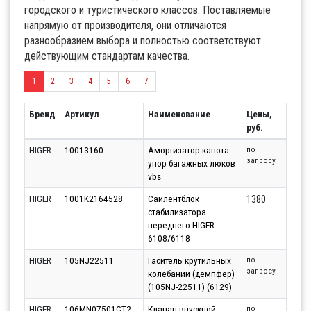
городского и туристического классов. Поставляемые
напрямую от производителя, они отличаются
разнообразием выбора и полностью соответствуют
действующим стандартам качества.
1
2
3
4
5
6
7
Бренд
Артикул
Наименование
Цены,
руб.
HIGER
10013160
Амортизатор капота
по
запросу
упор багажных люков
vbs
HIGER
1001K2164528
Сайлентблок
1380
стабилизатора
переднего HIGER
6108/6118
HIGER
105NJ22511
Гаситель крутильных
по
запросу
колебаний (демпфер)
(105NJ-22511) (6129)
HIGER
106MN07501CT2
Клапан впускной
по