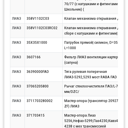
70/77 (с катушками и фитингами 12В.
Школьник) (
ЛИАЗ
358V1102C03
Клапан механизма открывания двери
ЛИАЗ
358V1102C03RC02
Клапан механизма открывания двери
сборе с катушками и фитингами| 24В
ЛИАЗ
35X35X1000
Патрубок прямой| силикон, D=35x35,
L=1000
ЛИАЗ
3607166
Фильтр ЛИАЗ вентиляции картера
(сапуна)
ЛИАЗ
36390000FAD
Тяга рулевая поперечная
ЛИАЗ-5292,5293 мост RABA FAD
ЛИАЗ
37065205800
Рычаг стеклоочистителя ПАЗ/L-770
мм/DZC/
ЛИАЗ
3711703280002
Мастер-опора (транслятор 209270, МК-
ZF) ЛИАЗ
ЛИАЗ
371703415
Мастер-опора Лиаз
5256,Нефаз-5299,Паз4230,Кавз4230,К
4238 с мех трансмиссией