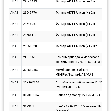
ЛИАЗ
29540493
Фильтр АКПП Allison (к-т 2 шт.)
ЛИАЗ
29545776
Фильтр АКПП Allison (к-т 2 шт.)
ЛИАЗ
29548987
Фильтр АКПП Allison (к-т 2 шт.)
ЛИАЗ
29558117
Фильтр АКПП Allison (к-т 2 шт.)
ЛИАЗ
29558328
Фильтр АКПП Allison (к-т 2 шт.)
ЛИАЗ
2ХРВ1530
Ремень привода компрессора
кондиционера| 2/ХPB1530 двухручьев
ЛИАЗ
303519350
Мембрана 30 глубокая
MB/BPW/Scania/LIAZ/MAZ
ЛИАЗ
30X30X150
Патрубок угловой| силикон, D=30,
L=150x150| \ЛИАЗ
ЛИАЗ
312310G34
Шайба под форсунку 12мм ЛиАЗ,МБ,П
ЛИАЗ
312310П
Шайба 12.0х22.0х0.5 медная ЯМЗ
(плоская)