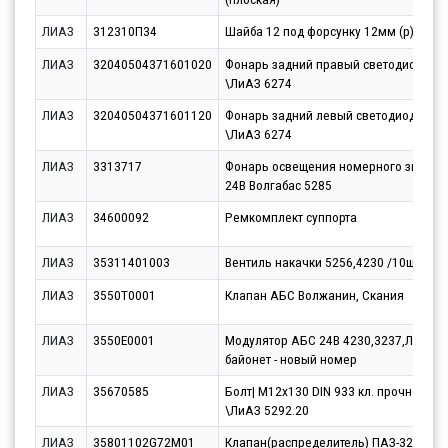
ЛИАЗ
312310П34
Шайба 12 под форсунку 12мм (р)
ЛИАЗ
32040504371601020
Фонарь задний правый светодиодный
\ЛиАЗ 6274
ЛИАЗ
32040504371601120
Фонарь задний левый светодиодный|
\ЛиАЗ 6274
ЛИАЗ
3313717
Фонарь освещения номерного знака L
24В Волгабас 5285
ЛИАЗ
34600092
Ремкомплект суппорта
ЛИАЗ
35311401003
Вентиль накачки 5256,4230 /10шп./ №
ЛИАЗ
3550T0001
Клапан АБС Волжанин, Скания
ЛИАЗ
3550Е0001
Модулятор АБС 24В 4230,3237,ЛиАЗ *
байонет - новый номер
ЛИАЗ
35670585
Болт| М12x130 DIN 933 кл. прочности 8
\ЛиАЗ 5292.20
ЛИАЗ
35801102G72M01
Клапан(распределитель) ПАЗ-32053-