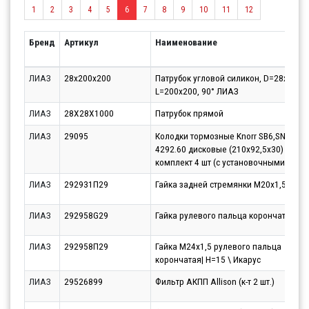
1
2
3
4
5
6
7
8
9
10
11
12
Бренд
Артикул
Наименование
ЛИАЗ
28x200x200
Патрубок угловой силикон, D=28x28,
L=200x200, 90° ЛИАЗ
ЛИАЗ
28X28X1000
Патрубок прямой
ЛИАЗ
29095
Колодки тормозные Knorr SB6,SN6 Ли
4292.60 дисковые (210x92,5x30)
комплект 4 шт (с установочными к
ЛИАЗ
292931П29
Гайка задней стремянки М20х1,5х24
ЛИАЗ
292958G29
Гайка рулевого пальца корончатая
ЛИАЗ
292958П29
Гайка М24х1,5 рулевого пальца
корончатая| H=15 \ Икарус
ЛИАЗ
29526899
Фильтр АКПП Allison (к-т 2 шт.)