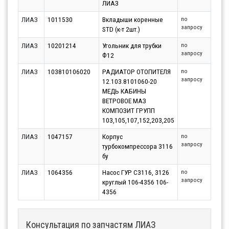
ЛИАЗ
ЛИАЗ
1011530
Вкладыши коренные
по
запросу
STD (к-т 2шт.)
ЛИАЗ
10201214
Угольник для трубки
по
запросу
Ф12
ЛИАЗ
103810106020
РАДИАТОР ОТОПИТЕЛЯ
по
запросу
12.103.8101060-20
МЕДЬ КАБИНЫ
ВЕТРОВОЕ МАЗ
КОМПОЗИТ ГРУПП
103,105,107,152,203,205
ЛИАЗ
1047157
Корпус
по
запросу
турбокомпрессора 3116
бу
ЛИАЗ
1064356
Насос ГУР С3116, 3126
по
запросу
круглый 106-4356 106-
4356
Консультация по запчастям ЛИАЗ