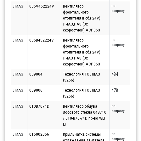
ЛИАЗ
006V452224V
Вентилятор
по
запросу
фронтального
отопителя в сб.( 24V)
ЛИАЗ,ПАЗ (3х
скоростной) ACP063
ЛИАЗ
006В452224V
Вентилятор
по
запросу
фронтального
отопителя в сб.( 24V)
ЛИАЗ ПАЗ (3х
скоростной) ACP063
ЛИАЗ
009004
Технология ТО ЛиАЗ
484
(5256)
ЛИАЗ
009006
Технология ТО ЛиАЗ
478
(5256)
ЛИАЗ
010B7074D
Вентилятор обдува
по
запросу
лобового стекла 048710
/ 010-B70-74D пр-во WEI
LI
ЛИАЗ
015002056
Крыльчатка системы
по
запросу
охлаждения двигателя|