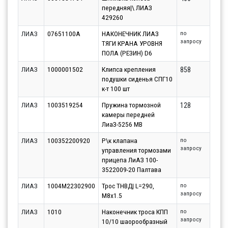
передняя|\ ЛИАЗ
429260
ЛИАЗ
07651100A
НАКОНЕЧНИК ЛИАЗ
по
запросу
ТЯГИ КРАНА УРОВНЯ
ПОЛА (РЕЗИН) D6
ЛИАЗ
1000001502
Клипса крепления
858
подушки сиденья СПГ10
к-т 100 шт
ЛИАЗ
1003519254
Пружина тормозной
128
камеры передней
ЛиаЗ-5256 МВ
ЛИАЗ
100352200920
Р\к клапана
по
запросу
управления тормозами
прицепа ЛиАЗ 100-
3522009-20 Палтава
ЛИАЗ
1004М22302900
Трос ТНВД| L=290,
по
запросу
M8x1.5
ЛИАЗ
1010
Наконечник троса КПП
по
запросу
10/10 шаорообразный