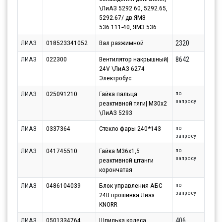
\ЛиАЗ 5292.60, 5292.65,
5292.67/ дв.ЯМЗ
536.111-40, ЯМЗ 536
ЛИАЗ
018523341052
Вал разжимной
2320
ЛИАЗ
022300
Вентилятор накрышный|
8642
24V \ЛиАЗ 6274
Электробус
ЛИАЗ
025091210
Гайка пальца
по
запросу
реактивной тяги| M30x2
\ЛиАЗ 5293
ЛИАЗ
0337364
Стекло фары 240*143
по
запросу
ЛИАЗ
041745510
Гайка М36х1,5
по
запросу
реактивной штанги
корончатая
ЛИАЗ
0486104039
Блок управления АБС
по
запросу
24В прошивка Лиаз
KNORR
ЛИАЗ
0501334764
Шпилька колеса
406