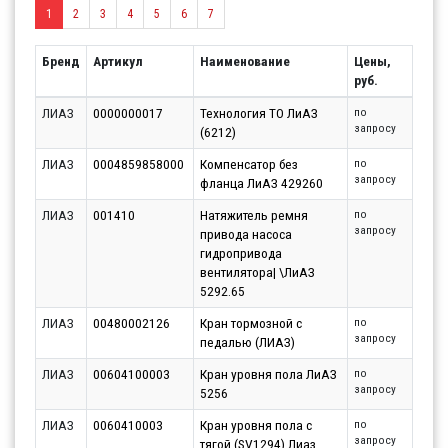
1
2
3
4
5
6
7
Бренд
Артикул
Наименование
Цены,
руб.
ЛИАЗ
0000000017
Технология ТО ЛиАЗ
по
запросу
(6212)
ЛИАЗ
0004859858000
Компенсатор без
по
запросу
фланца ЛиАЗ 429260
ЛИАЗ
001410
Натяжитель ремня
по
запросу
привода насоса
гидропривода
вентилятора| \ЛиАЗ
5292.65
ЛИАЗ
00480002126
Кран тормозной с
по
запросу
педалью (ЛИАЗ)
ЛИАЗ
00604100003
Кран уровня пола ЛиАЗ
по
запросу
5256
ЛИАЗ
0060410003
Кран уровня пола с
по
запросу
тягой (SV1294) Лиаз,