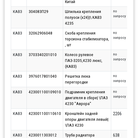
Китай
КАВЗ
304083П29
Шпилька крепления
по
запросу
полуоси (x24)|\ КАВЗ
4235
КАВЗ
32062906048
Скоба крепления
по
запросу
торсиона стабилизатора,
, шт
КАВЗ
3703340201010
Колесо рулевое
по
запросу
ПАЗ-3205,4230 люкс,
(КАВЗ)
КАВЗ
3976017801040
Решетка люка
по
запросу
перегородки
КАВЗ
423001100109010
Подрамник крепления
по
запросу
двигателя в сборе| \ПАЗ
4230 "Аврора"
КАВЗ
423001100110610
Кронштейн задней
2206
опоры двигателя левый|
\ПАЗ 4230
КАВЗ
4230011303012
Труба радиатора
638