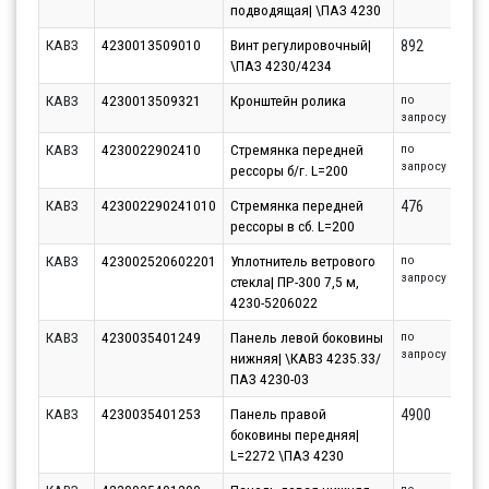
подводящая| \ПАЗ 4230
КАВЗ
4230013509010
Винт регулировочный|
892
\ПАЗ 4230/4234
КАВЗ
4230013509321
Кронштейн ролика
по
запросу
КАВЗ
4230022902410
Стремянка передней
по
запросу
рессоры б/г. L=200
КАВЗ
423002290241010
Стремянка передней
476
рессоры в сб. L=200
КАВЗ
423002520602201
Уплотнитель ветрового
по
запросу
стекла| ПР-300 7,5 м,
4230-5206022
КАВЗ
4230035401249
Панель левой боковины
по
запросу
нижняя| \КАВЗ 4235.33/
ПАЗ 4230-03
КАВЗ
4230035401253
Панель правой
4900
боковины передняя|
L=2272 \ПАЗ 4230