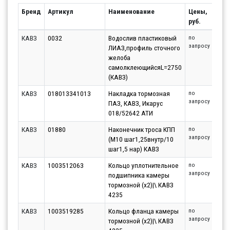
Бренд
Артикул
Наименование
Цены,
руб.
КАВЗ
0032
Водослив пластиковый
по
запросу
ЛИАЗ,профиль сточного
желоба
самолклеющийсяL=2750
(КАВЗ)
КАВЗ
018013341013
Накладка тормозная
по
запросу
ПАЗ, КАВЗ, Икарус
018/52642 АТИ
КАВЗ
01880
Наконечник троса КПП
по
запросу
(М10 шаг1,25внутр/10
шаг1,5 нар) КАВЗ
КАВЗ
1003512063
Кольцо уплотнительное
по
запросу
подшипника камеры
тормозной (x2)|\ КАВЗ
4235
КАВЗ
1003519285
Кольцо фланца камеры
по
запросу
тормозной (x2)|\ КАВЗ