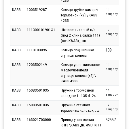
4235
КАВЗ
1003519287
Кольцо трубки камеры
по
запросу
тормозной (x2)|\ КАВЗ
4235
КАВЗ
111300101901Э1
Шкворень левый н/о
по
запросу
(под 2 клина,балка 111)
(ось КААЗ), , шт
КАВЗ
1113103095
Кольцо подшипника
139
ступицы колеса
КАВЗ
1203502149
Кольцо уплотнительное
по
запросу
маслоуловителя
ступицы колеса (x2)|\
КАВЗ 4235
КАВЗ
150B3501035
Пружина тормозной
по
запросу
колодоки L=135 d=24
КАВЗ
150В3501035
Пружина стяжная
по
запросу
тормозных колодок, , шт
КАВЗ
163021703000
Привод управления
52557
КПП| \КАВЗ дв. ЯМЗ, КПП